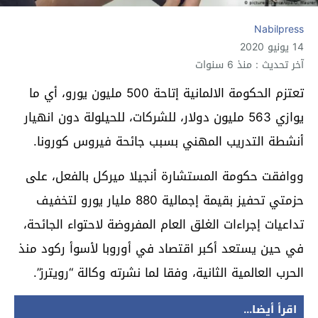
Nabilpress
14 يونيو 2020
آخر تحديث : منذ 6 سنوات
تعتزم الحكومة الالمانية إتاحة 500 مليون يورو، أي ما
يوازي 563 مليون دولار، للشركات، للحيلولة دون انهيار
أنشطة التدريب المهني بسبب جائحة فيروس كورونا.
ووافقت حكومة المستشارة أنجيلا ميركل بالفعل، على
حزمتي تحفيز بقيمة إجمالية 880 مليار يورو لتخفيف
تداعيات إجراءات الغلق العام المفروضة لاحتواء الجائحة،
في حين يستعد أكبر اقتصاد في أوروبا لأسوأ ركود منذ
الحرب العالمية الثانية، وفقا لما نشرته وكالة “رويترز”.
اقرأ أيضا...