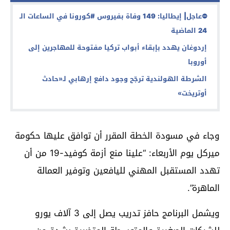
⛔
عاجل‬⁩| إيطاليا‬⁩: 149 وفاة بفيروس ⁧‫#كورونا‬⁩ في الساعات الـ
24 الماضية
إردوغان يهدد بإبقاء أبواب تركيا مفتوحة للمهاجرين إلى
أوروبا
الشرطة الهولندية ترجّح وجود دافع إرهابي لـ«حادث
أوتريخت»
وجاء في مسودة الخطة المقرر أن توافق عليها حكومة
ميركل يوم الأربعاء: “علينا منع أزمة كوفيد-19 من أن
تهدد المستقبل المهني لليافعين وتوفير العمالة
الماهرة”.
ويشمل البرنامج حافز تدريب يصل إلى 3 آلاف يورو