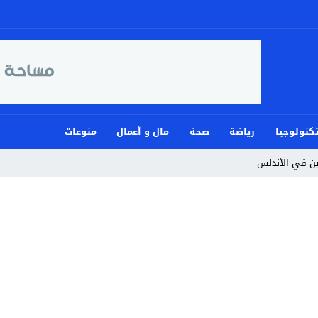
كنولوجيا
رياضة
صحة
مال و أعمال
منوعات
مين في الأندلس