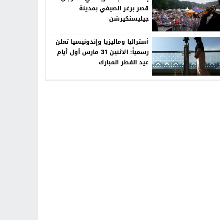
قصر برغر الصيفي بمدينة
جيليسنكيرشن
أستراليا وماليزيا وإندونيسيا تعلن
رسمياً: الاثنين 31 مارس أول أيام
عيد الفطر المبارك