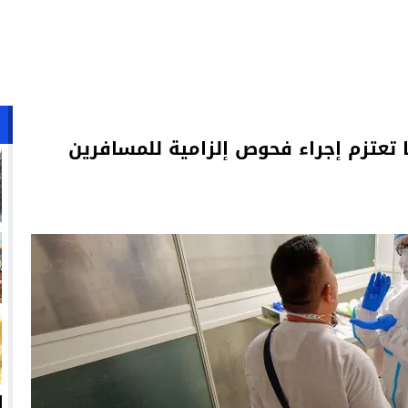
ا تعتزم إجراء فحوص إلزامية للمسافرين