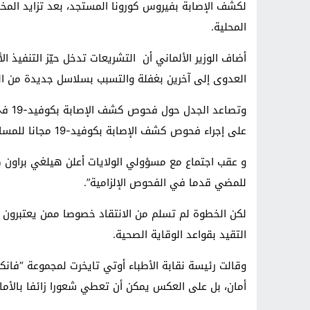
لكشف الإصابة بفيروس كورونا المستجد، بعد تزايد المخا
المحلية.
أضاف الوزير الألماني أن التشريعات تدخل حيّز التنفيذ ا
العدوى إلى آخرين بغفلة والتسبب بسلاسل جديدة من ال
وتصاع
على إجراء فحوص كشف الإصابة بكوفيد-19 مجانا للمسافرين العائدين من دون إعطاء الأمر طابعا إلزاميا.
و عقب اجتماع مع مسؤولي الولايات أعلن هيلغي براون كب
للمضي قدما في الفحوص الإلزامية”.
لكن الخطوة لم تسلم من الانتقاد خصوصا ممن يعتبرون 
التقيد بقواعد الوقاية الصحية.
وقالت رئيسة نقابة الأطباء أوتي تايخرت لمجموعة “فانك
أمان، بل على العكس يمكن أن تعطي شعورا زائفا بالأمان