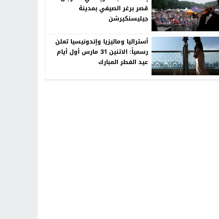
قصر برغر الصيفي بمدينة
جيليسنكيرشن
أستراليا وماليزيا وإندونيسيا تعلن
رسمياً: الاثنين 31 مارس أول أيام
عيد الفطر المبارك