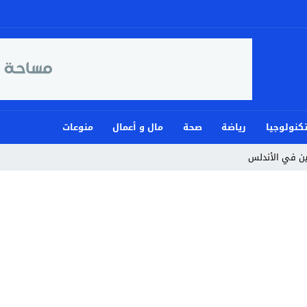
كنولوجيا
رياضة
صحة
مال و أعمال
منوعات
مين في الأندلس