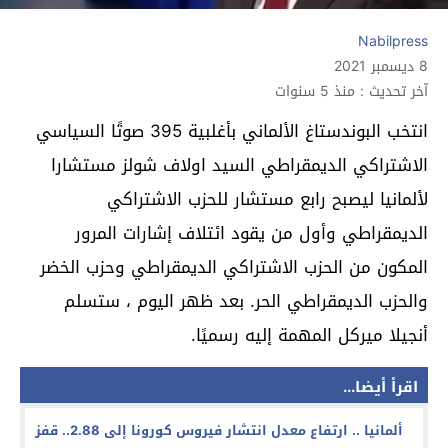
Nabilpress
8 ديسمبر 2021
آخر تحديث : منذ 5 سنوات
انتخب البوندستاغ الألماني بأغلبية 395 صوتًا السياسي
الاشتراكي الديمقراطي السيد اولاف شولز مستشارا
لألمانيا ليصبح رابع مستشار للحزب الاشتراكي
الديمقراطي وأول من يقود ائتلاف إشارات المرور
المكون من الحزب الاشتراكي الديمقراطي وحزب الخضر
والحزب الديمقراطي الحر. بعد ظهر اليوم ، ستسلم
أنجيلا ميركل المهمة إليه رسميًا.
اقرأ أيضا...
ألمانيا .. ارتفاع معدل انتشار فيروس كورونا إلى 2.88.. قفز