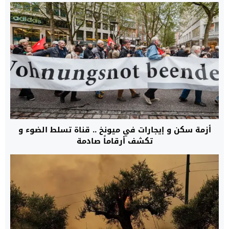
أزمة سكن و إيجارات في ميونخ .. قناة تسلط الضوء و
تكشف أرقاماً صادمة