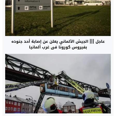
عاجل ||| الجيش الألماني يعلن عن إصابة أحد جنوده
بفيروس ⁧‫كورونا‬⁩ في غرب ألمانيا