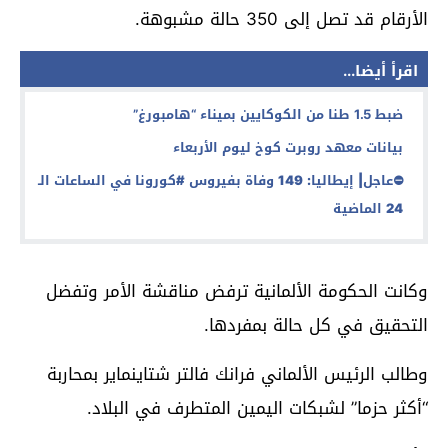
الأرقام قد تصل إلى 350 حالة مشبوهة.
اقرأ أيضا...
ضبط 1.5 طنا من الكوكايين بميناء “هامبورغ”
بيانات معهد روبرت كوخ ليوم الأربعاء
⛔
عاجل‬⁩| إيطاليا‬⁩: 149 وفاة بفيروس ⁧‫#كورونا‬⁩ في الساعات الـ
24 الماضية
وكانت الحكومة الألمانية ترفض مناقشة الأمر وتفضل
التحقيق في كل حالة بمفردها.
وطالب الرئيس الألماني فرانك فالتر شتاينماير بمحاربة
“أكثر حزما” لشبكات اليمين المتطرف في البلاد.