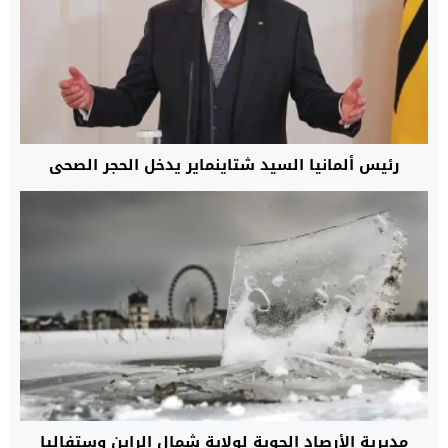
رئيس ألمانيا السيد شتاينماير يدخل الحجر الصحي
مديرية الأرصاد الجوية لولاية شمال الراين وستفاليا