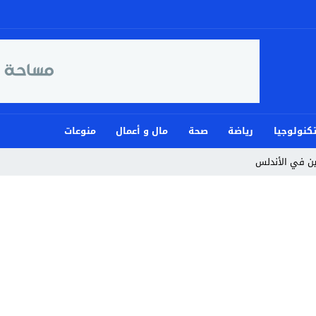
كنولوجيا
رياضة
صحة
مال و أعمال
منوعات
مين في الأندلس