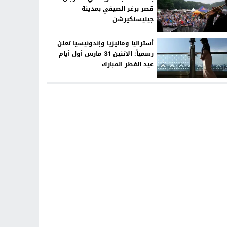
قصر برغر الصيفي بمدينة
جيليسنكيرشن
أستراليا وماليزيا وإندونيسيا تعلن
رسمياً: الاثنين 31 مارس أول أيام
عيد الفطر المبارك