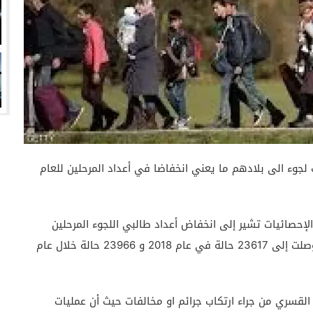
ليوم، أنها قامت بترحيل نحو 22 ألف طالب لجوء الى بلادهم ما يعني انخفاضا في أعداد المرحلين للعام
الإحصائيات تشير إلى انخفاض أعداد طالبي اللجوء المرحلين
باعتبار أن حالات الترحيل بلغت هذا العام 22097 بعدما وصلت إلى 23617 حالة في عام 2018 و 23966 حالة خلال عام
 القسري من جراء ارتكاب جرائم او مخالفات حيث أن عمليات