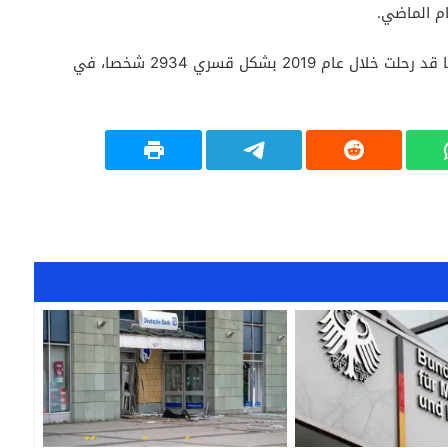
م الماضي.
وفي السياق ذاته لفتت وزارة الداخلية الألمانية إلى أنها قد رحلت خلال عام 2019 بشكل قسري 2934 شخصا، في