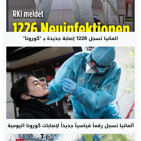
المانيا تسجل 1226 إصابة جديدة بـ “كورونا”
ألمانيا تسجل رقماً قياسياً جديداً لإصابات كورونا اليومية