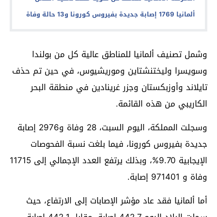
ألمانيا 1769 إصابة جديدة بفيروس كورونا و13 حالة وفاة
وشمل تصنيف ألمانيا للمناطق عالية كل من بولندا
وسويسرا وليختنشتاين وموريشيوس، في حين تم حذف
تايلاند وأوزبكستان وجزر غرينادين في منطقة البحر
الكاريبي من هذه القائمة.
وسجلت المملكة، اليوم السبت، 28 وفاة و2976 إصابة
جديدة بفيروس كورونا، فيما بلغت نسبة الفحوصات
الإيجابية 9.70%، وبذلك يرتفع العدد الإجمالي إلى 11715
وفاة و 971401 إصابة.
أما ألمانيا فقد عاد مؤشر الإصابات إلى الارتفاع، حيث
سجلت البلاد اليوم 442.7 إصابة، مقابل 442,1 إصابة