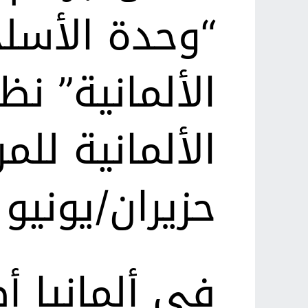
“وحدة الأسلح
الألمانية” ن
الألمانية لل
حزيران/يونيو 2018
في ألمانيا أ