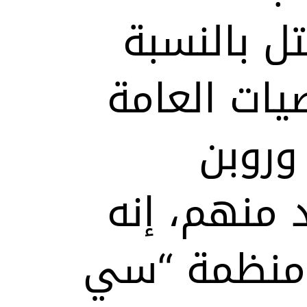
ل بالنسبة
ات العامة
. وروبن
د منهم، إنه
 منظمة “سي