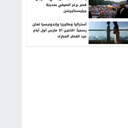
قصر برغر الصيفي بمدينة
جيليسنكيرشن
أستراليا وماليزيا وإندونيسيا تعلن
رسمياً: الاثنين 31 مارس أول أيام
عيد الفطر المبارك