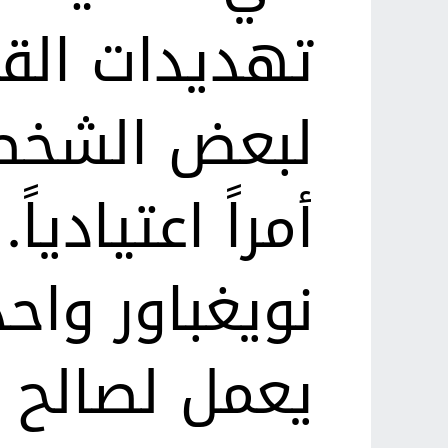
تهديدات القت
لبعض الشخصي
أمراً اعتيادياً
نويغباور واح
يعمل لصالح