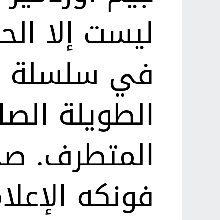
ليست إلا الح
في سلسلة ا
الطويلة الصا
المتطرف. ص
فونكه الإعلا