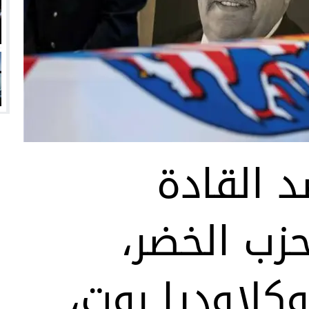
 القادة
حزب الخضر،
وكلاوديا روت،