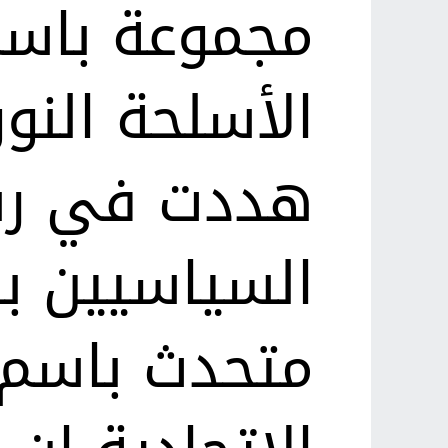
مجموعة باسم
الأسلحة النوو
هددت في رسا
السياسيين با
متحدث باسم و