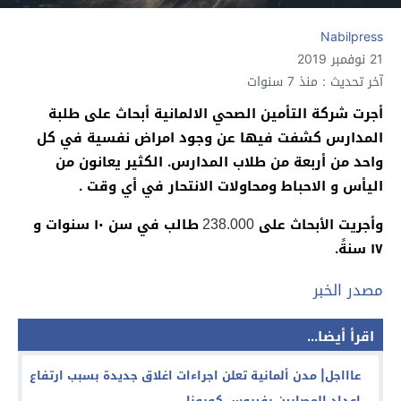
Nabilpress
21 نوفمبر 2019
آخر تحديث : منذ 7 سنوات
‏أجرت شركة التأمين الصحي الالمانية أبحاث على طلبة
المدارس كشفت فيها عن وجود امراض نفسية في كل
واحد من أربعة من طلاب المدارس. الكثير يعانون من
اليأس و الاحباط ومحاولات الانتحار في أي وقت .
وأجريت الأبحاث على
طالب في سن ١٠ سنوات و
238.000
١٧ سنةً.
مصدر
الخبر
اقرأ أيضا...
عاااجل| مدن ألمانية تعلن اجراءات اغلاق جديدة بسبب ارتفاع
اعداد المصابين بفيروس كورونا