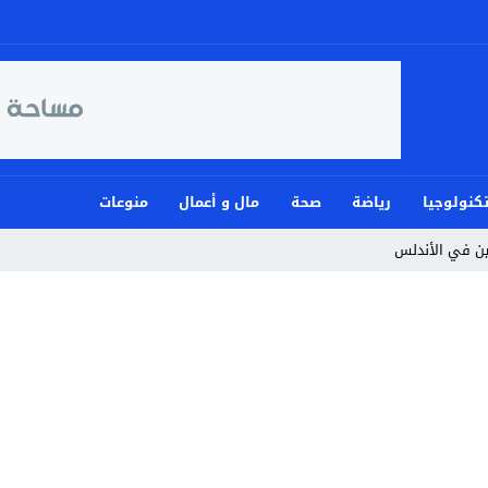
كنولوجيا
رياضة
صحة
مال و أعمال
منوعات
مين في الأندلس