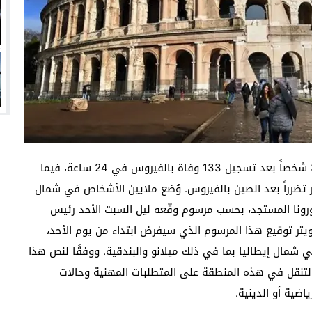
أعلنت إيطاليا ارتفاع عدد وفيات فيروس كورونا إلى 366 شخصاً بعد تسجيل 133 وفاة بالفيروس في 24 ساعة، فيما
ر تضرراً بعد الصين بالفيروس. وُضع ملايين الأشخاص في شمال
رونا المستجد، بحسب مرسوم وقّعه ليل السبت الأحد رئيس
يتر توقيع هذا المرسوم الذي سيفرض ابتداء من يوم الأحد،
شمال إيطاليا بما في ذلك ميلانو والبندقية. ووفقًا لنص هذا
لتنقل في هذه المنطقة على المتطلبات المهنية وحالات
اضية أو الدينية.