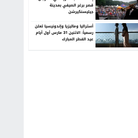
قصر برغر الصيفي بمدينة
جيليسنكيرشن
أستراليا وماليزيا وإندونيسيا تعلن
رسمياً: الاثنين 31 مارس أول أيام
عيد الفطر المبارك