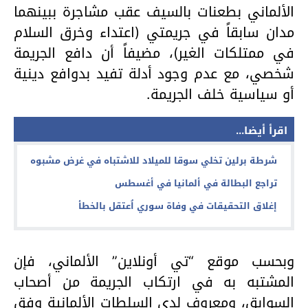
الألماني
بطعنات
بالسيف
عقب
مشاجرة
ببينهما
مدان
سابقاً
في
جريمتي
(
اعتداء
وخرق
السلام
في
ممتلكات
الغير
)
،
مضيفاً
أن
دافع
الجريمة
شخصي،
مع
عدم
وجود
أدلة
تفيد
بدوافع
دينية
أو
سياسية
خلف
الجريمة
.
اقرأ أيضا...
شرطة برلين تخلي سوقا للميلاد للاشتباه في غرض مشبوه
تراجع البطالة في ألمانيا في أغسطس
إغلاق التحقيقات في وفاة سوري اُعتقل بالخطأ
وبحسب
موقع
“
تي
أونلاين
”
الألماني،
فإن
المشتبه
به
في
ارتكاب
الجريمة
من
أصحاب
السوابق،
ومعروف
لدى
السلطات
الألمانية
وفق