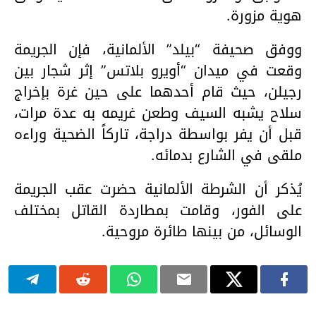
هوية
مزورة
.
ووفق
صحيفة
“
بيلد
”
الألمانية،
فإن
الجريمة
وقعت
في
ميدان
“
أويرو
بلاتس
”
إثر
شجار
بين
رجيلن،
حيث
قام
أحدهما
على
حين
غرة
بإخراج
سلاح
يشبه
السيف
وطعن
غريمه
به
عدة
مرات،
قبل
أن
يفر
بواسطة
دراجة،
تاركاً
الضحية
وراءه
ملقى
في
الشارع
بدمائه
.
يُذكر
أن
الشرطة
الألمانية
حضرت
عقب
الجريمة
على
الفور،
وقامت
بمطاردة
القاتل
بمختلف
الوسائل،
من
بينها
طائرة
مروحية
.