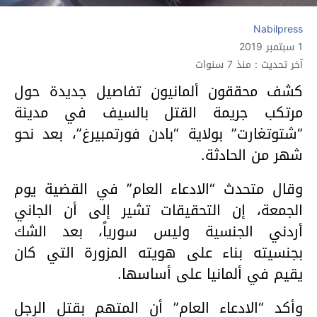
Nabilpress
1 سبتمبر 2019
آخر تحديث : منذ 7 سنوات
كشف
محققون
ألمانيون
تفاصيل
جديدة
حول
مرتكب
جريمة
القتل
بالسيف
في
مدينة
“
شتوتغارت
”
بولاية
“
بادن
فورتمبيرغ
”
،
بعد
نحو
شهر
من
الحادثة
.
وقال
متحدث
“
الادعاء
العام
”
في
القضية
يوم
الجمعة،
إن
التحقيقات
تشير
إلى
أن
الجاني
أردني
الجنسية
وليس
سورياً،
بعد
الشك
بجنسيته
بناء
على
هويته
المزورة
التي
كان
يقيم
في
ألمانيا
على
أساسها
.
وأكد
“
الادعاء
العام
”
أن
المتهم
بقتل
الرجل