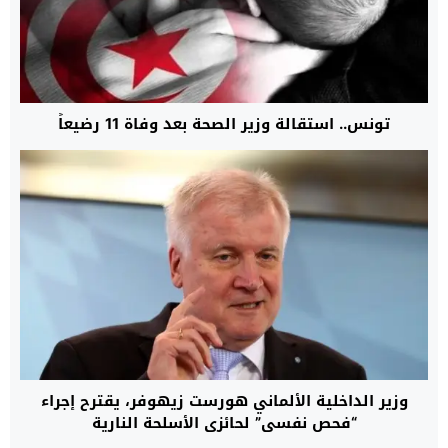
تونس.. استقالة وزير الصحة بعد وفاة 11 رضيعاً
وزير الداخلية الألماني هورست زيهوفر، يقترح إجراء
“فحص نفسي” لحائزي الأسلحة النارية