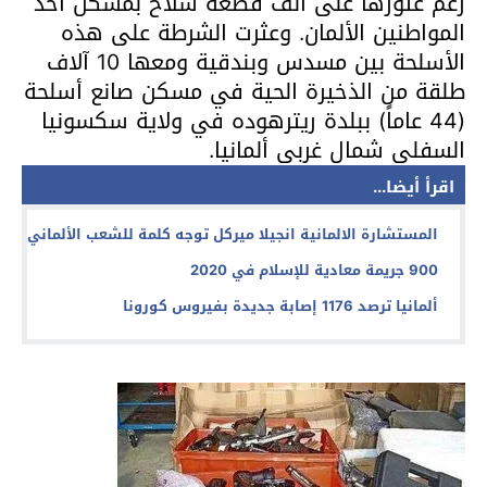
رغم عثورها على ألف قطعة سلاح بمسكن أحد
المواطنين الألمان. وعثرت الشرطة على هذه
الأسلحة بين مسدس وبندقية ومعها 10 آلاف
طلقة من الذخيرة الحية في مسكن صانع أسلحة
(44 عاماً) ببلدة ريترهوده في ولاية سكسونيا
السفلى شمال غربي ألمانيا.
اقرأ أيضا...
المستشارة الالمانية انجيلا ميركل توجه كلمة للشعب الألماني
900 جريمة معادية للإسلام في 2020
ألمانيا ترصد 1176 إصابة جديدة بفيروس كورونا