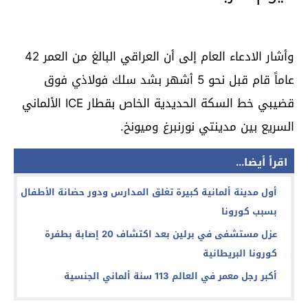
وأشار الادعاء العام إلى أن العراقي البالغ من العمر 42
عاماً قام قبل نحو 5 أشهر بشد سلك فولاذي فوق
قضيبي خط السكة الحديدية الخاص بقطار ICE الألماني
السريع بين مدينتي نورنبرغ وميونخ.
اقرأ أيضا...
أول مدينة ألمانية كبيرة تغلق المدارس ودور حضانة الأطفال
بسبب ⁧‫كورونا‬⁩
عزل مستشفى في برلين بعد اكتشاف 20 إصابة بطفرة
كورونا البريطانية
أكبر رجل معمر في العالم 113 سنة ألماني الجنسية