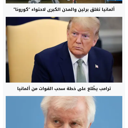
ألمانيا تغلق برلين والمدن الكبرى لاحتواء “كورونا”
ترامب يطّلع على خطة سحب القوات من ألمانيا