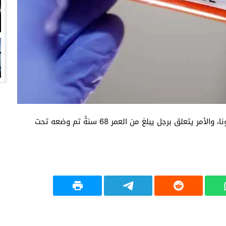
مدينة بوخوم تعلن تسجيل أول حالة إصابة بفيروس كورونا، والأمر يتعلق برجل يبلغ من العمر 68 سنةً تم وضعه تحت