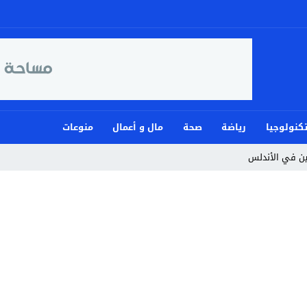
كنولوجيا
رياضة
صحة
مال و أعمال
منوعات
مين في الأندلس