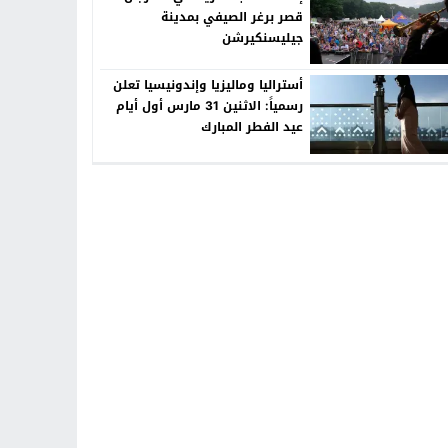
قصر برغر الصيفي بمدينة
جيليسنكيرشن
أستراليا وماليزيا وإندونيسيا تعلن
رسمياً: الاثنين 31 مارس أول أيام
عيد الفطر المبارك