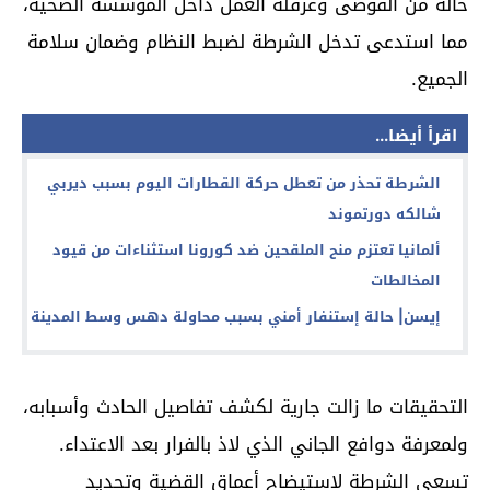
حالة من الفوضى وعرقلة العمل داخل المؤسسة الصحية،
مما استدعى تدخل الشرطة لضبط النظام وضمان سلامة
الجميع.
اقرأ أيضا...
الشرطة تحذر من تعطل حركة القطارات اليوم بسبب ديربي
شالكه دورتموند
ألمانيا تعتزم منح الملقحين ضد كورونا استثناءات من قيود
المخالطات
إيسن| حالة إستنفار أمني بسبب محاولة دهس وسط المدينة
التحقيقات ما زالت جارية لكشف تفاصيل الحادث وأسبابه،
ولمعرفة دوافع الجاني الذي لاذ بالفرار بعد الاعتداء.
تسعى الشرطة لاستيضاح أعماق القضية وتحديد