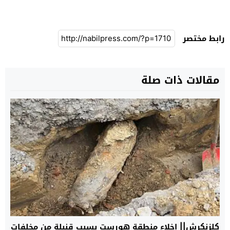
رابط مختصر
مقالات ذات صلة
كلزنكرش|| إخلاء منطقة هورست بسبب قنبلة من مخلفات