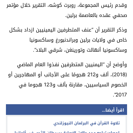
وقدم رئيس المجموعة، روبرت كوشه، التقرير خلال مؤتمر
صحفي عقده بالعاصمة برلين.
وذكر التقرير أن “عنف المتطرفين اليمينيين ازداد بشكل
خاص في ولايات برلين وبراندنبورغ وساكسونيا
وساكسونيا أنهالت وتورينغن، شرقي البلاد”.
وأوضح أن “اليمنيين المتطرفين نفذوا العام الماضي
(2018)، ألف و212 هجومًا على الأجانب أو المهاجرين أو
الخصوم السياسيين، مقارنة بألف و123 هجوما في
2017”.
اقرأ أيضا...
تلاوة القرآن في البرلمان النيوزلندي
إحصاء: تراجع عدد حالات الإصابة بسرطان الثدي في ألمانيا