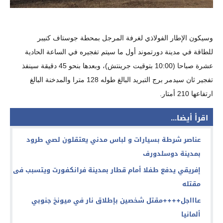
وسيكون الإطار الفولاذي لغرفة المرجل بمحطة جوستاف كنيبر 
للطاقة في مدينة دورتموند
أول ما سيتم تفجيره في الساعة الحادية 
عشرة صباحا (10:00 بتوقيت جرينتش)، وبعدها بنحو 45 دقيقة سينفذ 
تفجير ثان سيدمر برج التبريد البالغ طوله 128 مترا والمدخنة البالغ 
ارتفاعها 210 أمتار.
اقرأ أيضا...
عناصر شرطة بسيارات و لباس مدني يعتقلون لصي طرود
بمدينة دوسلدورف
إفريقي يدفع طفلا أمام قطار بمدينة فرانكفورت ويتسبب فى
مقتله
عاااجل++++مقتل شخصين بإطلاق نار في ميونخ جنوبي
ألمانيا