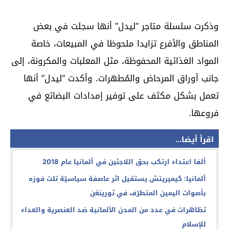
وذكرت سلسلة متاجر “ليدل” أنها سجلت في بعض
المناطق والأفرع تزايدا ملحوظا في المبيعات، خاصة
المواد الغذائية المحفوظة، مثل المعلبات والمكرونة، إلى
جانب أوراق المرحاض والمُطهرات. وأكدت “ليدل” أنها
تعمل بشكل مكثف على توفير إمدادات البضائع في
فروعها.
اقرأ أيضا...
ألفا اعتداء ارتكب بحق اللاجئين في ألمانيا عام 2018
ألمانيا: كيميريتش يستقيل اثر عاصفة سياسيّة تلت فوزه
بأصوات اليمين المتطرّف في ثورينغن
تظاهرات في عدد من المدن الألمانية ضد العنصرية والعداء
للإسلام