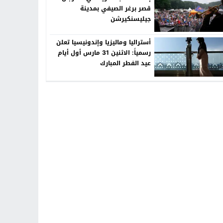
قصر برغر الصيفي بمدينة
جيليسنكيرشن
أستراليا وماليزيا وإندونيسيا تعلن
رسمياً: الاثنين 31 مارس أول أيام
عيد الفطر المبارك