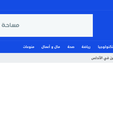
كنولوجيا
رياضة
صحة
مال و أعمال
منوعات
مين في الأندلس