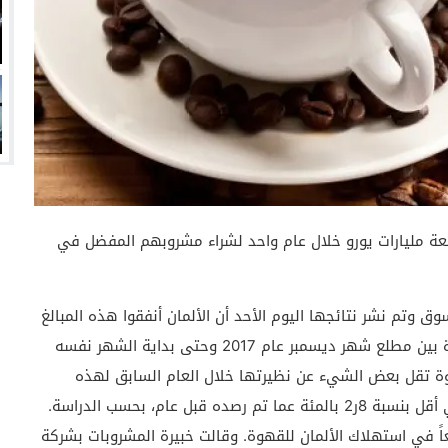
بعة مليارات يورو خلال عام واحد لشراء مشروبهم المفضل في
 وتم نشر نتائجها اليوم الأحد أن الألمان أنفقوا هذه المبالغ
على شراء القهوة بمختلف أنواعها من المتاجر في الفترة بين مطلع شهر ديسمبر عام 2017 وحتى بداية الشهر نفسه
كمية قهوة تقل بعض الشيء عن نظيرتها خلال العام السابق لهذه
الفترة، حيث تراجعت الكمية إلى 382 مليون كيلوغرام، أي أقل بنسبة 8ر2 بالمئة عما تم رصده قبل عام، بحسب الدراسة.
اً في استهلاك الألمان للقهوة. وقالت خبيرة المشروبات بشركة