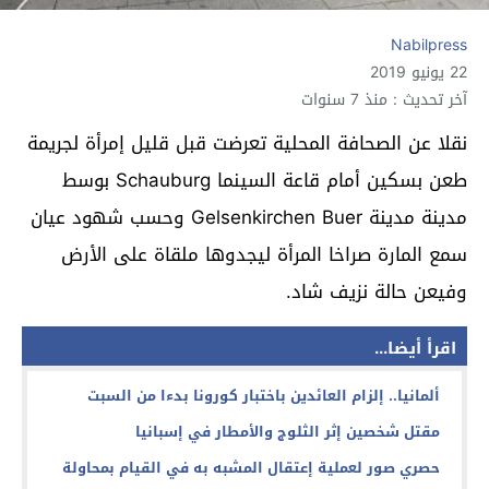
Nabilpress
22 يونيو 2019
آخر تحديث : منذ 7 سنوات
نقلا عن الصحافة المحلية تعرضت قبل قليل إمرأة لجريمة
طعن بسكين أمام قاعة السينما Schauburg بوسط
مدينة مدينة Gelsenkirchen Buer وحسب شهود عيان
سمع المارة صراخا المرأة ليجدوها ملقاة على الأرض
وفيعن حالة نزيف شاد.
اقرأ أيضا...
ألمانيا.. إلزام العائدين باختبار كورونا بدءا من السبت
مقتل شخصين إثر الثلوج والأمطار في إسبانيا
حصري صور لعملية إعتقال المشبه به في القيام بمحاولة