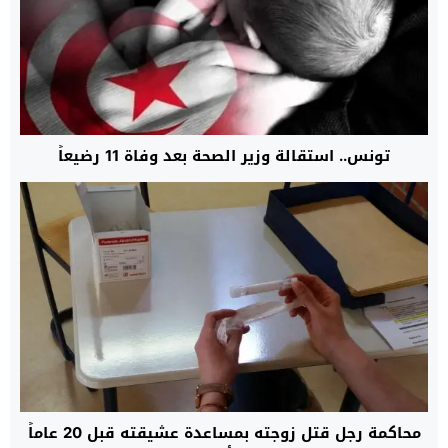
تونس.. استقالة وزير الصحة بعد وفاة 11 رضيعاً
محاكمة رجل قتل زوجته بمساعدة عشيقته قبل 20 عاماً