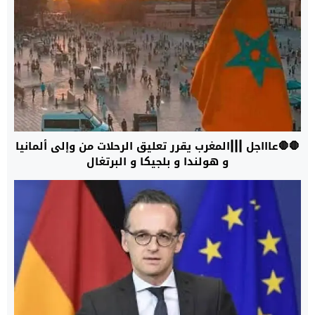
🛑🛑
و ⁧‫هولندا‬⁩ و ⁧‫بلجيكا‬⁩ و ⁧‫البرتغال‬⁩