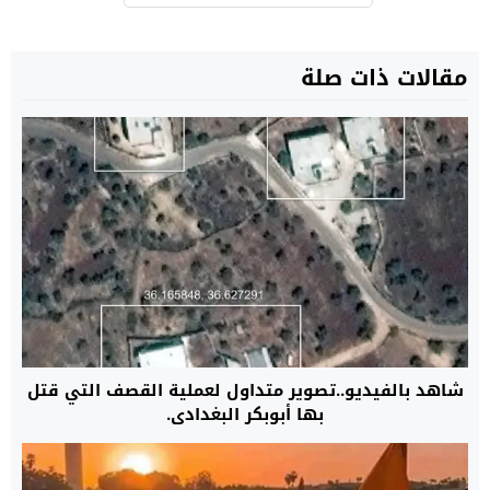
مقالات ذات صلة
‏شاهد بالفيديو..تصوير متداول لعملية القصف التي قتل
بها ⁧‫أبوبكر البغدادي‬⁩.