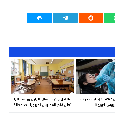
ألمانيا تسجل 95267 إصابة جديدة
عاااجل ولاية شمال الراين ويستفاليا
روس كورونا
تعلن فتح المدارس تدريجيا بعد عطلة
عيد الفصح