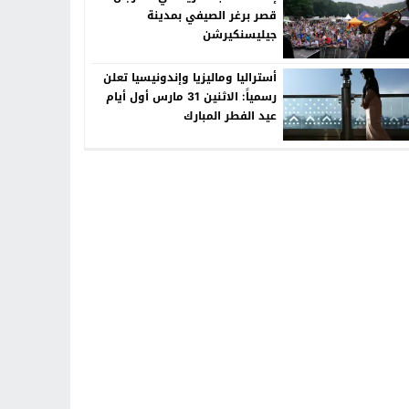
قصر برغر الصيفي بمدينة
جيليسنكيرشن
أستراليا وماليزيا وإندونيسيا تعلن
رسمياً: الاثنين 31 مارس أول أيام
عيد الفطر المبارك