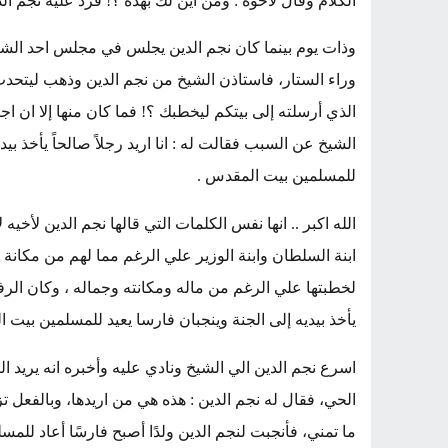
الكلام وقال لأخوه : ومن أين لك بهذه ؟! فرد عليه نجم الد
وذات يوم بينما كان نجم الدين يجلس في مجلس احد الش
وراء الستار، فاستاذن الشيخ من نجم الدين وذهب ليتحدث 
الذي أرسلته إلى بيتكم ليخطبك ؟! فما كان منها إلا ان اجا
الشيخ عن السبب فقالت له : انا اريد رجلاً صالحاً يأخذ بي
للمسلمين بيت المقدس .
الله اكبر .. انها نفس الكلمات التي قالها نجم الدين لأخ
ابنة السلطان وابنة الوزير علي الرغم مما لهم من مكان
لخطبتها علي الرغم من ماله ومكانته وجماله ، وكان ا
يأخذ بيديه إلى الجنة وينجبان فارسا يعيد للمسلمين بيت 
اسرع نجم الدين الي الشيخ ونادي عليه وأخبره انه يريد ا
الحي، فقال له نجم الدين : هذه هي من اريدها، وبالفعل ت
ما تمني، فأنجبت لنجم الدين ولدًا أصبح فارسًا أعاد للمسلم