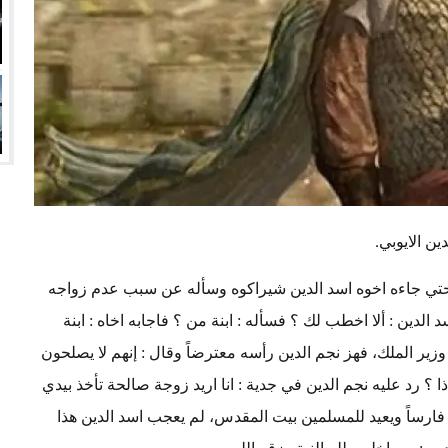
.
ين الايوبي
 حتي جاءه اخوه اسد الدين شيراكوه وسأله عن سبب عدم زواجه
د الدين : ألا اخطب لك ؟ فسأله : ابنة من ؟ فاجابه اخاه : ابنة
ير الملك، فهز نجم الدين رأسه معترضاً وقال : إنهم لا يصلحون
ا ؟ رد عليه نجم الدين في جدية : انا اريد زوجة صالحة تأخذ بيدي
 فارساً ويعيد للمسلمين بيت المقدس، لم يعجب اسد الدين هذا