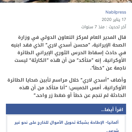
Nabilpress
17 يناير 2020
آخر تحديث : منذ 7 سنوات
قال المدير العام لمركز التعاون الدولي في وزارة
الصحة الإيرانية، “محسن أسدي لاري” الذي فقد ابنيه
في حادث ‏إسقاط الحرس الثوري الإيراني الطائرة
الأوكرانية، إنه “متأكد” من أن هذه “الكارثة” ليست
ناجمة عن “خطأ‎”.
وأضاف “أسدي لاري” خلال مراسم تأبين ضحايا الطائرة
الأوكرانية، أمس الخميس: “أنا متأكد من أن هذه
الحادثة لم ‏تنجم عن خطأ أو ضغط زر واحد‎”.‎
اقرأ أيضا...
ألمانيا- الإطاحة بشبكة تحويل الأموال للخارج على نحو غير
شرعي.