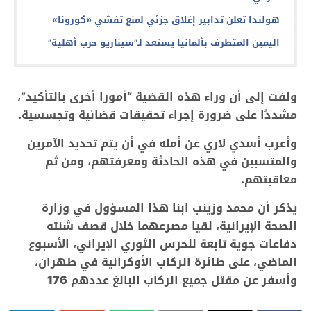
هولندا تعلن تدابير إغلاق جزئي لمنع تفشي «كورونا»
اليمين المتطرف بألمانيا يستعد لـ”سيناريو حرب أهلية”
ولفت إلى أن وراء هذه القضية “أمورا أخرى بالتأكيد”،
مشددًا على ضرورة إجراء تحقيقات قضائية وتجسسية.‏
وأعرب أسدي لاري عن أمله في أن يتم تحديد الآمرين
والمتسببن في هذه الحادثة ومعرفتهم، ومن ثم
معاقبتهم‎.‎
يذكر أن محمد وزينب ابنا هذا المسؤول في وزارة
الصحة الإيرانية، لقيا مصرعهما خلال قصف شنته
دفاعات جوية تابعة ‏للحرس الثوري الإيراني، الأسبوع
الماضي، على طائرة الركاب الأوكرانية في طهران،
وأسفر عن مقتل جميع الركاب ‏البالغ عددهم 176‏