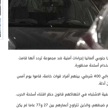
 جنوبي ألمانيا إجراءات أمنية ضد مجموعة تردد أنها قامت
خدام أسلحة محظورة.
وأعلنت الشرطة ومكتب الادعاء العام في الولايتين أن حوالي 400 شرطي، بينهم أفراد قوات خاصة، قاموا يوم أمس
وذكرت الشرطة والادعاء العام أن الرجال والنساء الذين تم ضبطهم، والذين تتراوح أعمارهم بين 27 و77 عاما لم يكن