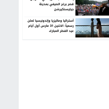
قصر برغر الصيفي بمدينة
جيليسنكيرشن
أستراليا وماليزيا وإندونيسيا تعلن
رسمياً: الاثنين 31 مارس أول أيام
عيد الفطر المبارك