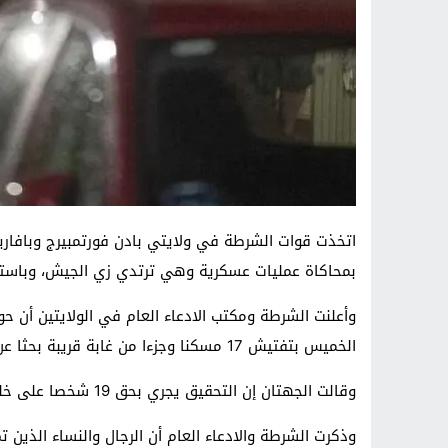
اتخذت قوات الشرطة في ولايتي بادن فورتمبيرج وبافاريا
بمحاكاة عمليات عسكرية وهي ترتدي زي الجيش، وباست
الخميس بتفتيش 17 مسكنا وجزءا من غابة قريبة بحثا عن أدلة.
وقالت الجهتان إن التحقيق يجري بحق 19 شخصا على خلفية الاشتباه في انتهاكهم قانون حظر اقتناء أسلحة الحرب.