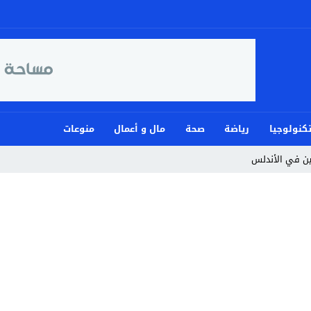
كنولوجيا
رياضة
صحة
مال و أعمال
منوعات
مين في الأندلس