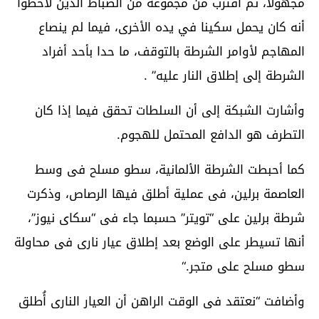
مجهولا، ثم اقترب من مجموعة من الضباط الذين لاحظوا
أنه كان يحمل سكينا في يده الأخرى، فيما لم ينصاع
المهاجم لأوامر الشرطة بالتوقف، ما حدا بأحد أفراد
الشرطة إلى إطلاق النار عليه
” .
وأشارت الشبكة إلى أن السلطات تحقق فيما إذا كان
التطرف هو الدافع المحتمل للهجوم
.
كما أحبطت الشرطة الألمانية، سطو مسلح فى وسط
العاصمة برلين، فى عملية أطلق فيها الرصاص، وذكرت
شرطة برلين على “تويتر” حسبما جاء فى “سكاى نيوز”،
أنها تسيطر على الوضع بعد إطلاق عيار نارى فى محاولة
سطو مسلح على متجر
“.
وأضافت “نعتقد فى الوقت الراهن أن العيار النارى أُطلق