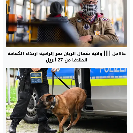
عاااجل |||| ولاية شمال الريان تقر إلزامية ارتداء الكمامة
انطلاقا من 27 أبريل