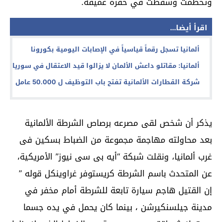
وتحطمت وسقطت في حفرة عميقة
.
اقرأ أيضا...
ألمانيا تسجل رقماً قياسياً في الإصابات اليومية بكورونا
ألمانيا: مقاتلو داعش الألمان لا يزالوا قيد الاعتقال في سوريا
شركة القطارات الألمانية تفتح باب التوظيف ل 50.000 عامل
يذكر أن شخص لقى مصرعه برصاص الشرطة الألمانية
بعد محاولته مهاجمة مجموعة من الضباط بسكين فى
غرب ألمانيا،
ونقلت شبكة “أيه بى سى نيوز” الأمريكية،
عن المتحدث باسم الشرطة كريستوفر غراوينكل قوله ”
إن القتيل هاجم سيارة تابعة للشرطة أمام مخفر في
مدينة جيلسنكيرشن ، بينما كان يحمل في يده جسما