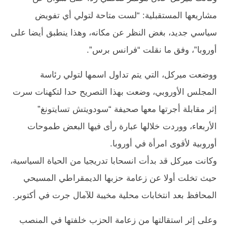
مشاريعها المستقبلية: “لست متاحة لتولي أي تفويض
سياسي جديد، بغض النظر عن مكانه، وهذا ينطبق أيضا على
أوروبا”، وفق ما نقلت “فرانس برس”.
ووضعت ميركل، التي يتم تداول اسمها لتولي رئاسة
المجلس الأوروبي، وضعت بهذا التصريح حدا لتكهنات سرت
إثر مقابلة أجرتها معها صحيفة “سودويتش تسايتونغ”
الأربعاء، ووردت خلالها عبارة رأى فيها البعض طموحات
أوروبية لأقوى امرأة في أوروبا.
وكانت ميركل قد بدأت انسحابا تدريجيا من الحياة السياسية،
حيث تخلت أولا عن زعامة حزبها الديمقراطي المسيحي
المحافظ بعد انتخابات محلية مخيبة للآمال جرت في أكتوبر.
وعلى إثر استقالتها من زعامة الحزب خلفتها في المنصب