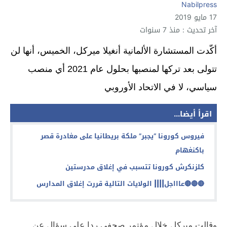
Nabilpress
17 مايو 2019
آخر تحديث : منذ 7 سنوات
أكّدت المستشارة الألمانية أنغيلا ميركل، الخميس، أنها لن
تتولى بعد تركها لمنصبها بحلول عام 2021 أي منصب
سياسي، لا في الاتحاد الأوروبي
اقرأ أيضا...
فيروس كورونا “يجبر” ملكة بريطانيا على مغادرة قصر
باكنغهام
كلزنكرش كورونا تتسبب في إغلاق مدرستين
🔴🔴🔴
عاااجل|||| الولايات التالية قررت إغلاق المدارس
وقالت ميركل خلال مؤتمر صحفي ردا على سؤال عن