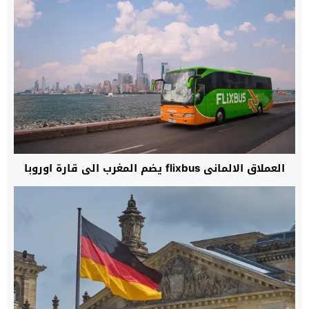
العملاق الالماني flixbus يضم المغرب ‏الى قارة اوروبا