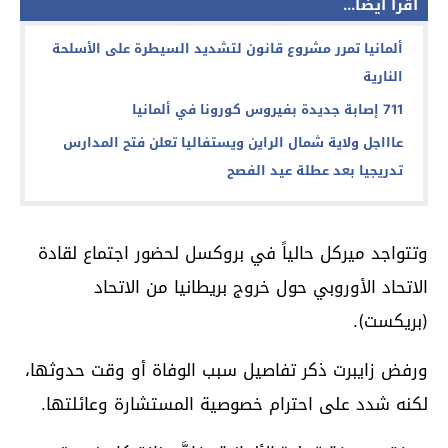
اقرأ أيضا...
ألمانيا تمرر مشروع قانون لتشديد السيطرة على الأسلحة
النارية
711 إصابة جديدة بفيروس كورونا في ألمانيا
عاااجل ولاية شمال الراين ويستفاليا تعلن فتح المدارس
تدريجيا بعد عطلة عيد الفصح
وتتواجد ميركل حالياً في بروكسل لحضور اجتماع لقادة
الاتحاد الأوروبي حول خروج بريطانيا من الاتحاد
(بريكست).
ورفض زايبرت ذكر تفاصيل سبب الوفاة أو وقت حدوثها،
لكنه شدد على احترام خصوصية المستشارة وعائلتها.