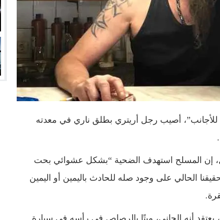
د للأجانب”، أصيب رجل أريتري بطلق ناري في معدته
.
دل، إن المسلح استهدف الضحية “بشكل عشوائي بحت
يقنا الحالي على وجود صله للحادث باليمين أو اليمين
رة.
شرطة على رجل يبلغ من العمر 55 عامًا، يعتقد أنه الجاني، ميتًا بالرصاص في رأسه في سيارة