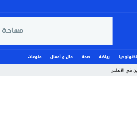
كنولوجيا
رياضة
صحة
مال و أعمال
منوعات
مين في الأندلس