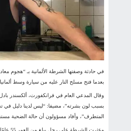
في حادثة وصفتها الشرطة الألمانية بـ “هجوم معا
بعدما فتح مسلح النار عليه من سيارة وسط ألمانيا
وقال المدعي العام في فرانكفورت، ألكسندر با
بسبب لون بشرته”، مضيفا: “ليس لدينا دليل في تحق
المتطرف”، وأفاد مسؤولون أن حالة الضحية مستق
وعثرت ال