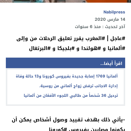
Nabilpress
14 مارس 2020
آخر تحديث : منذ 6 سنوات
‏⁧‫#عاجل‬⁩ | ⁧‫#المغرب‬⁩ يقرر تعليق الرحلات من وإلى
⁧‫#ألمانيا‬⁩ و ⁧‫#هولندا‬⁩ و ⁧‫#بلجيكا‬⁩ و ⁧‫#البرتغال‬⁩
اقرأ أيضا...
ألمانيا 1769 إصابة جديدة بفيروس كورونا و13 حالة وفاة
إدارة الاجانب ترفض زواج ألماني من روسية.
ترحيل 36 شخصاً من طالبي اللجوء الأفغان من ألمانيا
‏-يأتي ذلك بهدف تقييد وصول أشخاص يمكن أن
يكونوا مصابين بفيروس ⁧‫#كورونا‬⁩