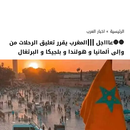
الرئيسية
»
اخبار العرب
🛑🛑
عاااجل |||المغرب‬⁩ يقرر تعليق الرحلات من
وإلى ⁧‫ألمانيا‬⁩ و ⁧‫هولندا‬⁩ و ⁧‫بلجيكا‬⁩ و ⁧‫البرتغال‬⁩