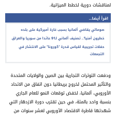
لمناقشات دورية لخطط الميزانية.
اقرأ أيضا...
صومالي يقاضي ألمانيا بسبب غارة أميركية على بلده
خطرون أمنيا”.. تصنيف ألماني لـ91 عائدا من سوريا والعراق
حفلات تجريبية لقياس قدرة “كورونا” على الانتشار في
التجمعات
ودفعت التوترات التجارية بين الصين والولايات المتحدة
والتأثير المحتمل لخروج بريطانيا دون اتفاق من الاتحاد
الأوروبي، ألمانيا، لخفض توقعات النمو للعام الجاري
بنسبة واحد بالمئة، في حين تقترب دورة الازدهار التي
شهدتها قاطرة الاقتصاد الأوروبي لعشر سنوات من