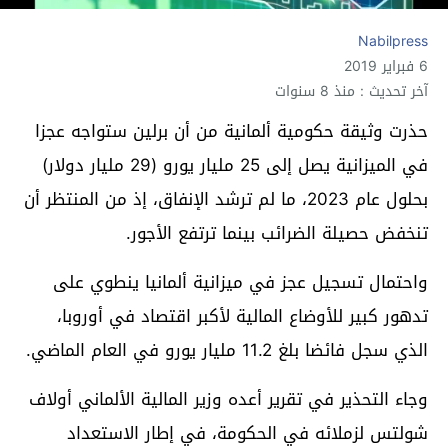
Nabilpress
6 فبراير 2019
آخر تحديث : منذ 8 سنوات
حذرت وثيقة حكومية ألمانية من أن برلين ستواجه عجزا
في الميزانية يصل إلى 25 مليار يورو (29 مليار دولار)
بحلول عام 2023، ما لم ترشد الإنفاق، إذ من المنتظر أن
تنخفض حصيلة الضرائب بينما ترتفع الأجور.
واحتمال تسجيل عجز في ميزانية ألمانيا ينطوي على
تدهور كبير للأوضاع المالية لأكبر اقتصاد في أوروبا،
الذي سجل فائضا بلغ 11.2 مليار يورو في العام الماضي.
وجاء التحذير في تقرير أعده وزير المالية الألماني أولاف
شولتس لزملائه في الحكومة، في إطار الاستعداد