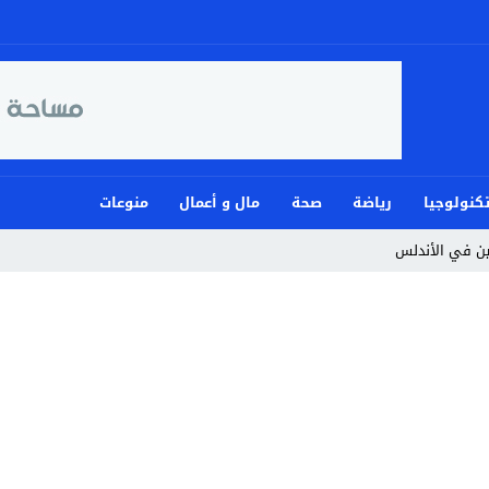
كنولوجيا
رياضة
صحة
مال و أعمال
منوعات
مين في الأندلس