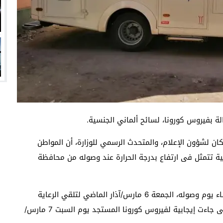
الة بفيروس كورونا، لسائح ألماني الجنسية.
ن لشؤون الإعلام، والمتحدث الرسمي للوزارة، أن المواطن
ت عليه أعراض مرضية تتمثل فى ارتفاع بدرجة الحرارة عند وصوله من محافظة
وأضاف: “السائح توجه إلى مستشفى الغردقة العام مساء يوم وصوله، الجمعة 6 مارس/آذار الماضي لتلقي الرعاية
الطبية، وتم إجراء الفحوصات اللازمة له وسحب العينة التى جاءت إيجابية لفيروس كورونا المستجد يوم السبت 7 مارس/