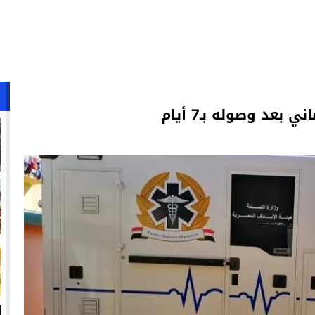
عد وصوله بـ7 أيام