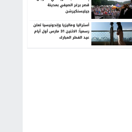
قصر برغر الصيفي بمدينة
جيليسنكيرشن
أستراليا وماليزيا وإندونيسيا تعلن
رسمياً: الاثنين 31 مارس أول أيام
عيد الفطر المبارك