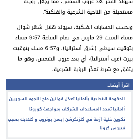
سيولد القمر بعد غروب الشمس، مما يجعل رؤيته
مستحيلة من الناحية الشرعية والفلكية”.
وبحسب الحسابات الفلكية، سيولد هلال شهر شوال
مساء السبت 29 مارس في تمام الساعة 9:57 مساء
بتوقيت سيدني (شرق أستراليا)، و6:57 مساء بتوقيت
بيرث (غرب أستراليا)، أي بعد غروب الشمس، وهو ما
يتفق مع شرط تعذّر الرؤية الشرعية.
اقرأ أيضا...
الحكومة الاتحادية بألمانيا تعدّل قوانين منح اللجوء للسوريين
ألمانيا تمدد المساعدات للشركات بمواجهة كورونا
تكوين خلية أزمة في كلزنكرشن إيسن بوتروب و كلادبك بسبب
فيروس كرونا